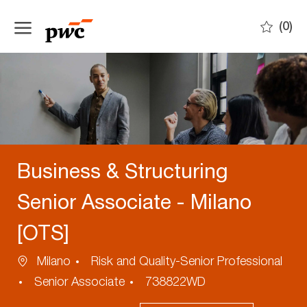
Skip to main content
(0)
-
Business & Structuring
Senior Associate - Milano
[OTS]
Ubicazione
Categoria
Milano
Risk and Quality-Senior Professional
ID
Senior Associate
738822WD
annuncio