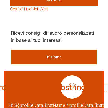
Attivare
Gestisci i tuoi Job Alert
Ricevi consigli di lavoro personalizzati
in base ai tuoi interessi.
Iniziamo
profile
icon
ferredName.substring(0,1) || p
${preferredName
&&
profileData.preferr
Hi ${profileData.firstName ? profileData.firstNa
&&