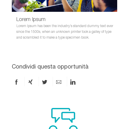
Lorem Ipsum
Lorem Ipsum has been the industry's standard dummy text ever
since the 1500s, when an unknown printer took a galley of type
and scrambled it to make a type specimen book.
Condividi questa opportunità
Condividi
Condividi
Condividi
Condividi
Condividi
via
via
via
via
via
Facebook
xing
X
e-
LinkedIn
mail