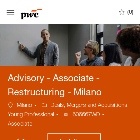
Skip to main content
(0)
-
Advisory - Associate -
Restructuring - Milano
Location
Category
Milano
Deals, Mergers and Acquisitions-
Process
Young Professional
606667WD
ID
Associate