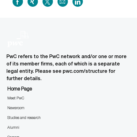
Share
Share
Share
Share
Share
on
via
via
by
via
Facebook
xing
twitter
email
LinkedIn
PwC refers to the PwC network and/or one or more
of its member firms, each of which is a separate
legal entity. Please see pwc.com/structure for
further details.
Home Page
Meet PwC
Newsroom
Studies and research
Alumni