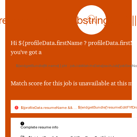
profile
icon
ferredName.substring(0,1) || p
${preferredName
&&
profileData.preferr
Hi ${profileData.firstName ? profileData.firstNa
&&
you've got a
profileData.preferre
||
${widgetBundle[fit.name] | pht : jobJobMatchsData[eachJob['jobSeqNo']
profileData.firstNam
&&
profileData.firstNam
Match score for this job is unavailable at this 
||
''}
${widgetBundle['resumeEditFYfDro
${profileData.resumeName && (profileData.resumeName.split('.').slice(0,
$
Connected
Log out
{
Complete resume info
Edit profile
s
o