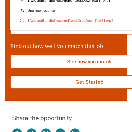
${widgetBundle['resumeEditDropDownText'] | pht }
c
Reset Personalization
Use new resume
i
a
${socialProvider}
Connected
Log out
${widgetBundle['resumeResetDropDownText'] | pht }
l
P
Edit profile
r
o
v
Find out how well you match this job
i
d
e
See how you match
r
}
Get Started
resume
resume
uploaded
uploading
Share the opportunity