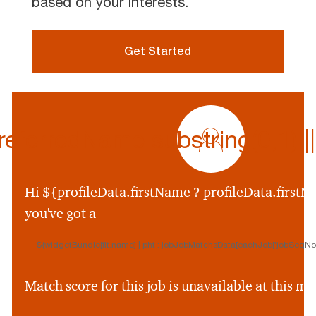
based on your interests.
Get Started
profile
icon
ferredName.substring(0,1) || p
${preferredName
&&
profileData.preferr
Hi ${profileData.firstName ? profileData.firstNa
&&
you've got a
profileData.preferre
||
${widgetBundle[fit.name] | pht : jobJobMatchsData[eachJob['jobSeqNo']
profileData.firstNam
&&
profileData.firstNam
Match score for this job is unavailable at this 
||