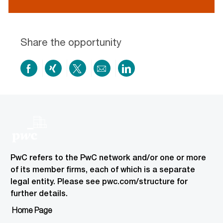
resume
resume
uploaded
uploading
Share the opportunity
Share
Share
Share
Share
Share
on
via
via
by
via
Facebook
xing
twitter
email
LinkedIn
PwC refers to the PwC network and/or one or more
of its member firms, each of which is a separate
legal entity. Please see pwc.com/structure for
further details.
Home Page