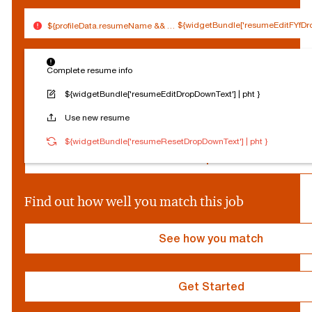
''}
${widgetBundle['resumeEditFYfDro
${profileData.resumeName && (profileData.resumeName.split('.').slice(0,
$
Connected
Log out
{
Complete resume info
Edit profile
s
o
${widgetBundle['resumeEditDropDownText'] | pht }
c
Reset Personalization
Use new resume
i
a
${socialProvider}
Connected
Log out
${widgetBundle['resumeResetDropDownText'] | pht }
l
P
Edit profile
r
o
v
Find out how well you match this job
i
d
e
See how you match
r
}
Get Started