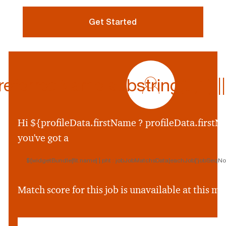
Get Started
profile
icon
ferredName.substring(0,1) || p
${preferredName
&&
profileData.preferr
Hi ${profileData.firstName ? profileData.firstNa
&&
you've got a
profileData.preferre
||
${widgetBundle[fit.name] | pht : jobJobMatchsData[eachJob['jobSeqNo']
profileData.firstNam
&&
profileData.firstNam
Match score for this job is unavailable at this 
||
''}