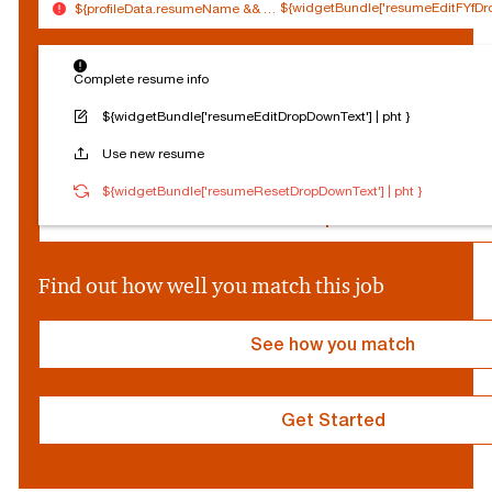
${widgetBundle['resumeEditFYfDro
${profileData.resumeName && (profileData.resumeName.split('.').slice(0,
$
Connected
Log out
{
Complete resume info
Edit profile
s
o
${widgetBundle['resumeEditDropDownText'] | pht }
c
Reset Personalization
Use new resume
i
a
${socialProvider}
Connected
Log out
${widgetBundle['resumeResetDropDownText'] | pht }
l
P
Edit profile
r
o
v
Find out how well you match this job
i
d
e
See how you match
r
}
Get Started