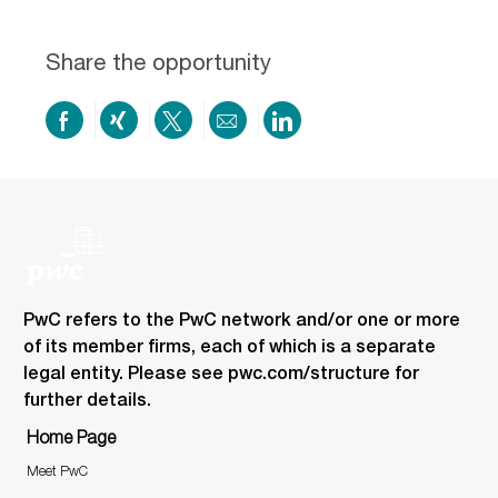
resume
resume
uploaded
uploading
Share the opportunity
Share
Share
Share
Share
Share
on
via
via
by
via
Facebook
xing
twitter
email
LinkedIn
PwC refers to the PwC network and/or one or more
of its member firms, each of which is a separate
legal entity. Please see pwc.com/structure for
further details.
Home Page
Meet PwC