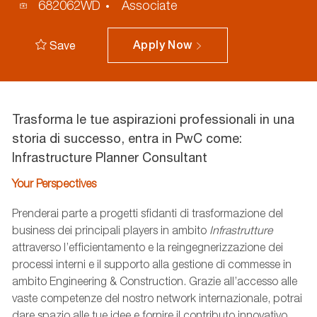
Process
682062WD
Associate
ID
Save
Apply Now
Trasforma le tue aspirazioni professionali in una
storia di successo, entra in PwC come:
Infrastructure Planner Consultant
Your Perspectives
Prenderai parte a progetti sfidanti di trasformazione del
business dei principali players in ambito
Infrastrutture
attraverso l’efficientamento e
la reingegnerizzazione dei
processi interni e il supporto alla gestione di commesse in
ambito Engineering &
Construction. Grazie
all’accesso alle
vaste competenze del nostro network internazionale, potrai
dare spazio alle tue idee e fornire il contributo innovativo