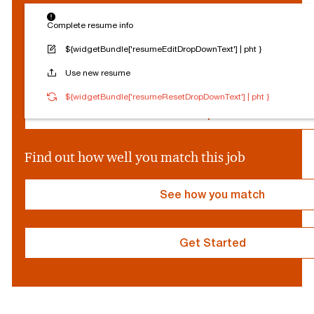
$
Connected
Log out
{
Complete resume info
Edit profile
s
o
${widgetBundle['resumeEditDropDownText'] | pht }
c
Reset Personalization
Use new resume
i
a
${socialProvider}
Connected
Log out
${widgetBundle['resumeResetDropDownText'] | pht }
l
P
Edit profile
r
o
v
Find out how well you match this job
i
d
e
See how you match
r
}
Get Started
resume
resume
uploaded
uploading