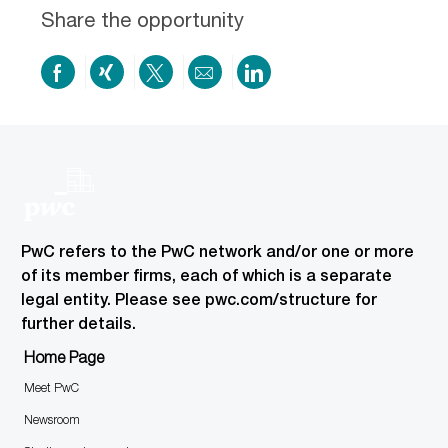
Share the opportunity
Share
Share
Share
Share
Share
on
via
via
by
via
Facebook
xing
twitter
email
LinkedIn
PwC refers to the PwC network and/or one or more
of its member firms, each of which is a separate
legal entity. Please see pwc.com/structure for
further details.
Home Page
Meet PwC
Newsroom