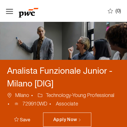
Skip to main content
(0)
-
Analista Funzionale Junior -
Milano [DIG]
Location
Category
Milano
Technology-Young Professional
Process
729910WD
Associate
ID
Save
Apply Now