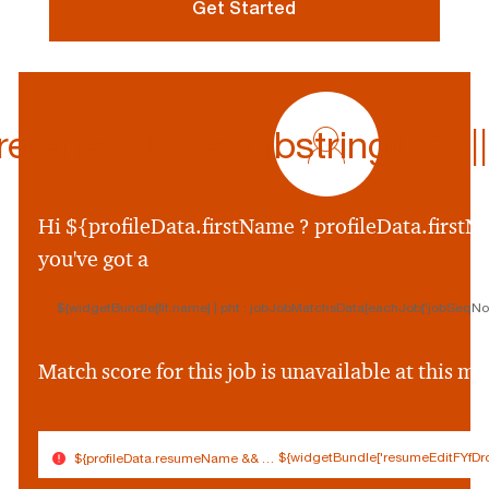
Get Started
profile
icon
ferredName.substring(0,1) || p
${preferredName
&&
profileData.preferr
Hi ${profileData.firstName ? profileData.firstNa
&&
you've got a
profileData.preferre
||
${widgetBundle[fit.name] | pht : jobJobMatchsData[eachJob['jobSeqNo']
profileData.firstNam
&&
profileData.firstNam
Match score for this job is unavailable at this 
||
''}
${widgetBundle['resumeEditFYfDro
${profileData.resumeName && (profileData.resumeName.split('.').slice(0,