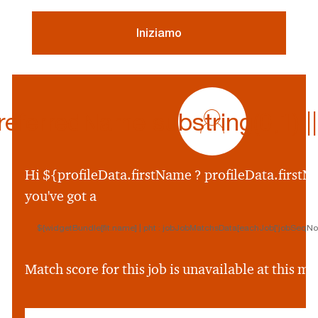
Iniziamo
profile
icon
ferredName.substring(0,1) || p
${preferredName
&&
profileData.preferr
Hi ${profileData.firstName ? profileData.firstNa
&&
you've got a
profileData.preferre
||
${widgetBundle[fit.name] | pht : jobJobMatchsData[eachJob['jobSeqNo']
profileData.firstNam
&&
profileData.firstNam
Match score for this job is unavailable at this 
||
''}