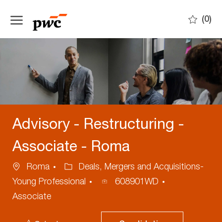
Skip to main content
(0)
-
Advisory - Restructuring -
Associate - Roma
Ubicazione
Categoria
Roma
Deals, Mergers and Acquisitions-
ID
Young Professional
608901WD
annuncio
Associate