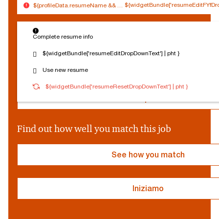
${widgetBundle['resumeEditFYfDro
${profileData.resumeName && (profileData.resumeName.split('.').slice(0,
$
Connected
Log out
{
Complete resume info
Edit profile
s
o
${widgetBundle['resumeEditDropDownText'] | pht }
c
Reset Personalization
Use new resume
i
a
${socialProvider}
Connected
Log out
${widgetBundle['resumeResetDropDownText'] | pht }
l
P
Edit profile
r
o
v
Find out how well you match this job
i
d
e
See how you match
r
}
Iniziamo