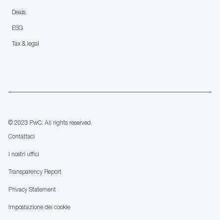
Deals
ESG
Tax & legal
follow
us
Separator
© 2023 PwC. All rights reserved.
Contattaci
I nostri uffici
Transparency Report
Privacy Statement
Impostazione dei cookie