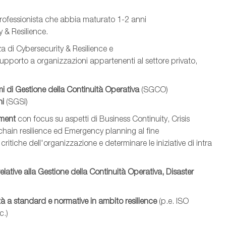
 professionista che abbia maturato 1-2 anni
y & Resilience.
za di Cybersecurity & Resilience e
supporto a organizzazioni appartenenti al settore privato,
mi di Gestione della Continuità Operativa
(SGCO)
ni
(SGSI)
sment
con focus su aspetti di Business Continuity, Crisis
hain resilience ed Emergency planning al fine
se critiche dell'organizzazione e determinare le iniziative di intra
elative alla Gestione della Continuità Operativa, Disaster
à a standard e normative in ambito resilience
(p.e. ISO
tc.)