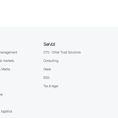
Servizi
h management
OTS - Other Trust Solutions
al markets
Consulting
& Media
Deals
ESG
Tax & legal
mer
 logistics