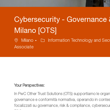
Cybersecurity - Governance &
Milano [OTS]
Ubicazione
Categoria
Milano
Information Technology and Secu
Associate
Your
Perspectives
:
In PwC
Other
Trust Solutions (OTS) supportiamo le organi
governance e conformità normativa, operando in contest
focalizzati su governance, risk & compliance, cybersecur