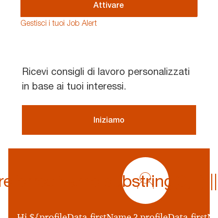
(Required)
Attivare
Gestisci i tuoi Job Alert
Ricevi consigli di lavoro personalizzati
in base ai tuoi interessi.
Iniziamo
profile
icon
ferredName.substring(0,1) || p
${preferredName
&&
profileData.preferr
Hi ${profileData.firstName ? profileData.firstNa