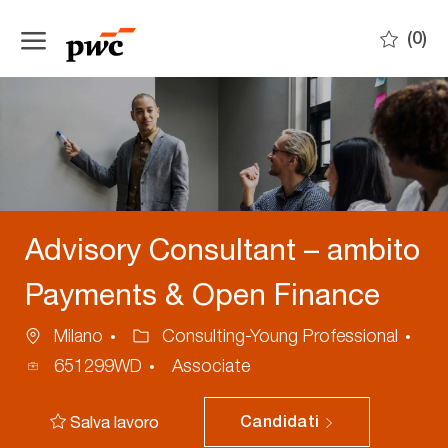
Skip to main content
(0)
-
Advisory Consultant – ambito
Payments & Open Finance
Ubicazione
Categoria
Milano
Consulting-Young Professional
ID
651299WD
Associate
annuncio
Salva lavoro
Candidati