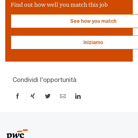
v
Find out how well you match this job
i
d
e
See how you match
r
}
Iniziamo
resume
resume
uploaded
uploading
Condividi l'opportunità
Condividi
Condividi
Condividi
Condividi
Condividi
via
via
via
via
via
Facebook
xing
X
e-
LinkedIn
mail