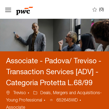
Skip to main content
(0)
-
Associate - Padova/ Treviso -
Transaction Services [ADV] -
Categoria Protetta L.68/99
Ubicazione
Categoria
Treviso
Deals, Mergers and Acquisitions-
ID
Young Professional
652645WD
annuncio
Associate