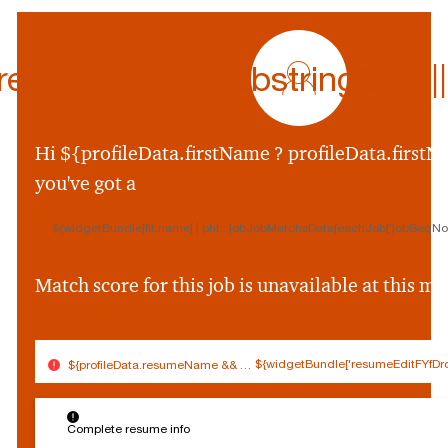
profile
icon
ferredName.substring(0,1) || p
${preferredName
&&
profileData.preferr
Hi ${profileData.firstName ? profileData.firstNa
&&
you've got a
profileData.preferre
||
${widgetBundle[fit.name] | pht : jobJobMatchsData[eachJob['jobSeqNo']
profileData.firstNam
&&
profileData.firstNam
Match score for this job is unavailable at this 
||
''}
${widgetBundle['resumeEditFYfDro
${profileData.resumeName && (profileData.resumeName.split('.').slice(0,
$
Connected
Log out
{
Complete resume info
Edit profile
s