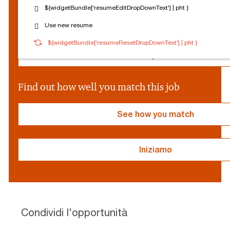
o
${widgetBundle['resumeEditDropDownText'] | pht }
c
Reset Personalization
Use new resume
i
a
${socialProvider}
Connected
Log out
${widgetBundle['resumeResetDropDownText'] | pht }
l
P
Edit profile
r
o
v
Find out how well you match this job
i
d
e
See how you match
r
}
Iniziamo
resume
resume
uploaded
uploading
Condividi l'opportunità