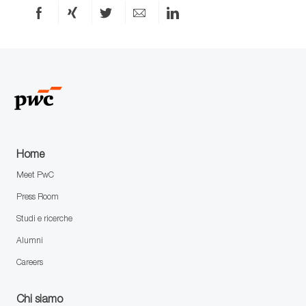
Condividi
Condividi
Condividi
Condividi
Condividi
via
via
via
via
via
Facebook
xing
X
e-
LinkedIn
mail
Home
Meet PwC
Press Room
Studi e ricerche
Alumni
Careers
Chi siamo