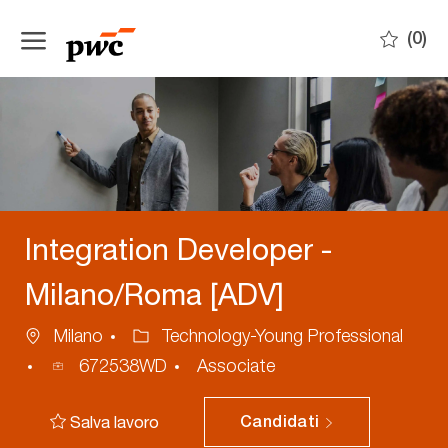
Skip to main content
(0)
-
Integration Developer -
Milano/Roma [ADV]
Ubicazione
Categoria
Milano
Technology-Young Professional
ID
672538WD
Associate
annuncio
Salva lavoro
Candidati