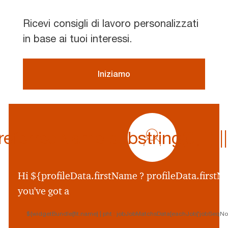
Ricevi consigli di lavoro personalizzati
in base ai tuoi interessi.
Iniziamo
profile
icon
ferredName.substring(0,1) || p
${preferredName
&&
profileData.preferr
Hi ${profileData.firstName ? profileData.firstNa
&&
you've got a
profileData.preferre
||
${widgetBundle[fit.name] | pht : jobJobMatchsData[eachJob['jobSeqNo']
profileData.firstNam