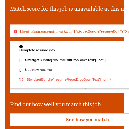
&&
profileData.firstNam
Match score for this job is unavailable at this 
||
''}
${widgetBundle['resumeEditFYfDro
${profileData.resumeName && (profileData.resumeName.split('.').slice(0,
$
Connected
Log out
{
Complete resume info
Edit profile
s
o
${widgetBundle['resumeEditDropDownText'] | pht }
c
Reset Personalization
Use new resume
i
a
${socialProvider}
Connected
Log out
${widgetBundle['resumeResetDropDownText'] | pht }
l
P
Edit profile
r
o
v
Find out how well you match this job
i
d
e
See how you match
r
}