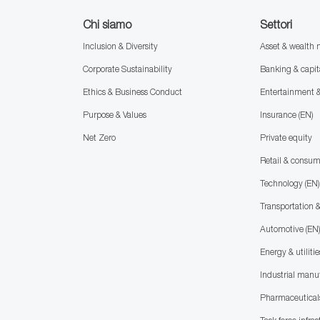
Chi siamo
Settori
Inclusion & Diversity
Asset & wealt
Corporate Sustainability
Banking & capit
Ethics & Business Conduct
Entertainment 
Purpose & Values
Insurance (EN)
Net Zero
Private equity
Retail & consu
Technology (EN)
Transportation &
Automotive (EN
Energy & utilitie
Industrial manu
Pharmaceuticals