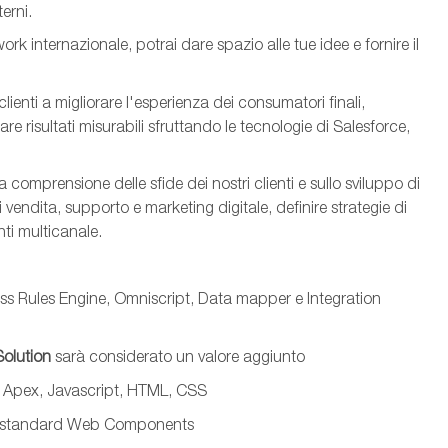
terni.
k internazionale, potrai dare spazio alle tue idee e fornire il
 clienti a migliorare l'esperienza dei consumatori finali,
re risultati misurabili sfruttando le tecnologie di Salesforce,
la comprensione delle sfide dei nostri clienti e sullo sviluppo di
 vendita, supporto e marketing digitale, definire strategie di
nti multicanale.
ss Rules Engine,
Omniscrip
t
, Data mapper e Integration
Solution
sarà
considerato
un
valore
aggiunto
e
Apex
,
J
avascript
,
HTML, CSS
e standard Web Components