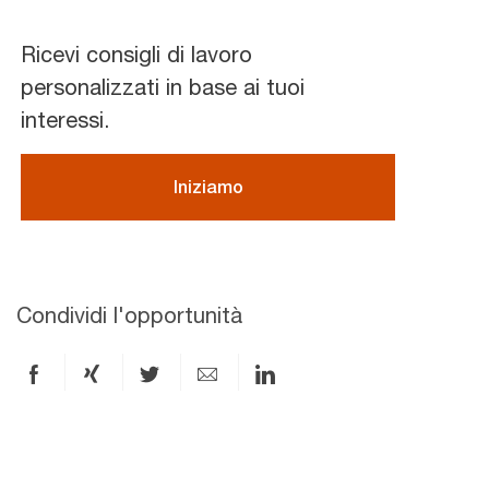
Ricevi consigli di lavoro
personalizzati in base ai tuoi
interessi.
Iniziamo
Condividi l'opportunità
Condividi
Condividi
Condividi
Condividi
Condividi
via
via
via
via
via
Facebook
xing
X
e-
LinkedIn
mail