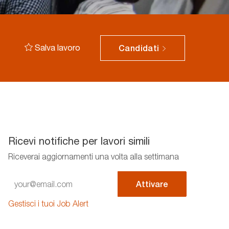
Salva lavoro
Candidati
Ricevi notifiche per lavori simili
Riceverai aggiornamenti una volta alla settimana
Enter
Attivare
Email
address
Gestisci i tuoi Job Alert
(Required)