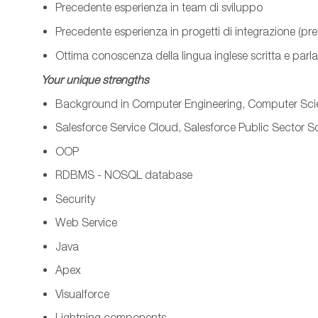
Precedente esperienza in
team
di sviluppo
Precedente esperienza in progetti di integrazione (prefe
Ottima conoscenza della lingua inglese scritta e parl
Your unique strengths
Background
in Computer Engineering, Computer Scien
Salesforce Service Cloud
,
Salesforce Public Sector S
OOP
RDBMS - NOSQL database
Security
Web Service
Java
Apex
Visualforce
Lightning
components