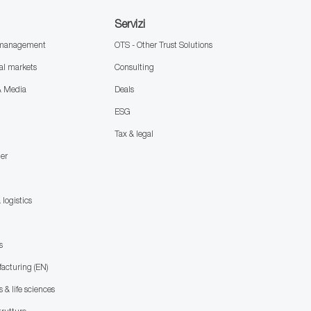
Servizi
h management
OTS - Other Trust Solutions
al markets
Consulting
& Media
Deals
ESG
Tax & legal
mer
 logistics
)
s
facturing (EN)
 & life sciences