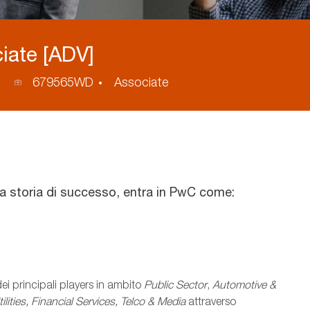
iate [ADV]
ID
679565WD
Associate
annuncio
na storia di successo, entra in PwC come:
dei principali players in ambito
Public Sector
,
Automotive &
ities, Financial Services, Telco & Media
attraverso