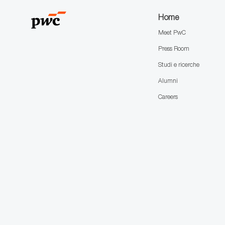
Home
Meet PwC
Press Room
Studi e ricerche
Alumni
Careers