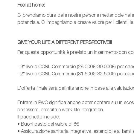
Feel
at
home:
Ci prendiamo cura delle nostre persone mettendole nelle 
potenziale. Ci impegniamo a creare valore per i clienti, l
GIVE YOUR LIFE A DIFFERENT PERSPECTIVE!!!
Per questa opportunità è previsto un inserimento con con
- 3° livello CCNL Commercio (28.000€-30.000€) per can
- 2° livello CCNL Commercio (31.500€-32.500€) per can
L'offerta finale sarà definita anche in base alla valutaz
Entrare in PwC significa anche poter contare su un ecosi
benessere, crescita e work-life integration.
Il pacchetto include:
• Buoni pasto del valore di 8€
• Assicurazione sanitaria integrativa, estendibile ai familia