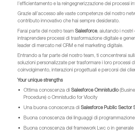
l’efficientamento e la reingegnerizzazione dei processi in
Grazie all’accesso alle vaste competenze del nostro networ
contributo innovativo che hai sempre desiderato.
Farai parte
del nostro team
Salesforce
, aiutando i nostri
intraprendere processi di trasformazione digitale e genera
leader di mercato nel CRM e nel marketing digitale.
Entrando a far parte
del nostro team
, ti concentrerai sul
soluzioni personalizzate per trasformare i loro processi di
coinvolgimento, interazioni progettuali e percorsi dei clie
Your
unique
strengths
Ottima
conoscenz
a
di
Salesforce
Omnistudi
o
(Busine
Procedure) o
Omnistudi
o
for
Vlocit
y
Una buona
conoscenza
di
Salesforce Public Sector 
Buona conoscenza dei linguaggi di programmazion
Buona
conoscenza
del framework
Lwc
o in general