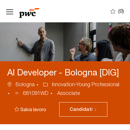
Skip to main content
(0)
-
AI Developer - Bologna [DIG]
Ubicazione
Categoria
Bologna
Innovation-Young Professional
ID
681091WD
Associate
annuncio
Salva lavoro
Candidati