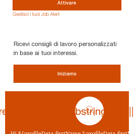
(Required)
Attivare
Gestisci i tuoi Job Alert
Ricevi consigli di lavoro personalizzati
in base ai tuoi interessi.
Iniziamo
profile
icon
ferredName.substring(0,1) || p
${preferredName
&&
profileData.preferr
Hi ${profileData.firstName ? profileData.firstNa