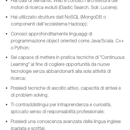
Hai basi di Semantic Web e conosci l’architettura dei
motori di ricerca evoluti (Elastic Search, Solr, Lucene);
Hai utilizzato strutture dati NoSQL (MongoDB o
componenti dell'ecosistema Hadoop);
Conosci approfonditamente linguaggi di
programmazione object oriented come Java/Scala, C++
o Python;
Sei capace di mettere in pratica tecniche di "Continuous
Learning" al fine di cogliere opportunità da nuove
tecnologie senza abbandonarti alla sola attività di
ricerca;
Possiedi tecniche di ascolto attivo, capacità di sintesi e
di problem solving;
Ti contraddistingui per intraprendenza e curiosità,
spiccato senso di responsabilità professionale;
Possiedi una conoscenza avanzata della lingua inglese
(parlata e scritta).