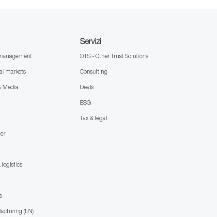
Servizi
h management
OTS - Other Trust Solutions
al markets
Consulting
& Media
Deals
ESG
Tax & legal
mer
 logistics
)
s
facturing (EN)