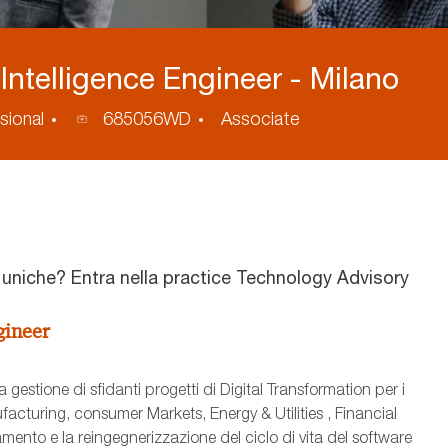
 Intelligence Engineer - Milano
ID
sional
685056WD
Associate
annuncio
a uniche? Entra nella practice Technology Advisory
gineer
a gestione di sfidanti progetti di Digital Transformation per i
facturing, consumer Markets, Energy & Utilities , Financial
tamento e la reingegnerizzazione del ciclo di vita del software