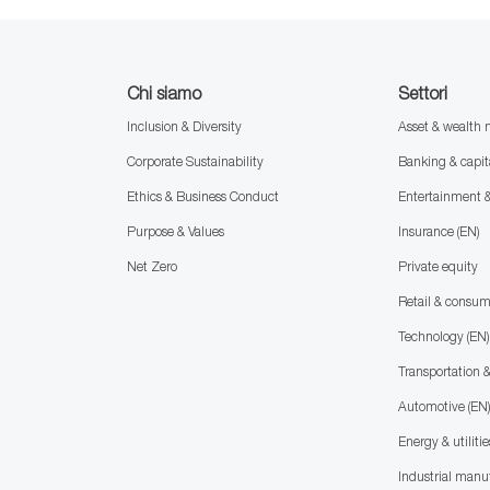
Chi siamo
Settori
Inclusion & Diversity
Asset & wealt
Corporate Sustainability
Banking & capit
Ethics & Business Conduct
Entertainment 
Purpose & Values
Insurance (EN)
Net Zero
Private equity
Retail & consu
Technology (EN)
Transportation &
Automotive (EN
Energy & utilitie
Industrial manu