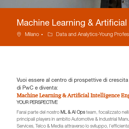
Machine Learning & Artificial
Ubicazione
Categoria
Milano
Data and Analytics-Young Profes
Vuoi essere al centro di prospettive di crescit
di PwC e diventa:
Machine Learning & Artificial Intelligence En
YOUR PERSPECTIVE
Farai parte del nostro
ML
& AI Ops
team, focalizzato nell
principali players in ambito Automotive & Industrial Manu
Services, Telco & Media attraverso lo sviluppo, l’efficien