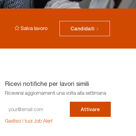
Salva lavoro
Candidati
Ricevi notifiche per lavori simili
Riceverai aggiornamenti una volta alla settimana
Enter
Attivare
Email
address
Gestisci i tuoi Job Alert
(Required)