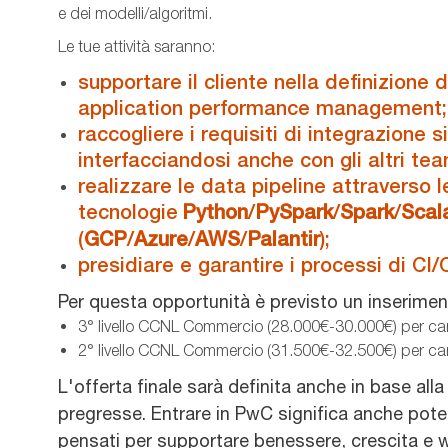
e dei modelli/algoritmi.
Le tue attività saranno:
supportare il cliente nella definizione 
application performance management;
raccogliere i requisiti di integrazione 
interfacciandosi anche con gli altri te
realizzare le data pipeline attraverso le
tecnologie
Python
/
PySpark
/
Spark
/
Scal
(
GCP
/
Azure
/
AWS
/
Palantir
);
presidiare e garantire i processi di C
Per questa opportunità è previsto un inserimen
3° livello CCNL Commercio (28.000€-30.000€) per ca
2° livello CCNL Commercio (31.500€-32.500€) per ca
L'offerta finale sarà definita anche in base al
pregresse. Entrare in PwC significa anche poter
pensati per supportare benessere, crescita e wor