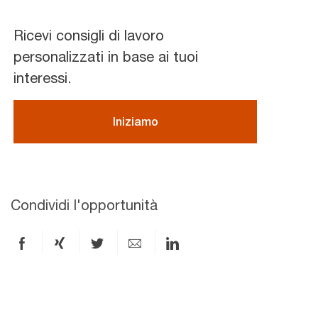
Ricevi consigli di lavoro
personalizzati in base ai tuoi
interessi.
Iniziamo
Condividi l'opportunità
Condividi
Condividi
Condividi
Condividi
Condividi
via
via
via
via
via
Facebook
xing
X
e-
LinkedIn
mail