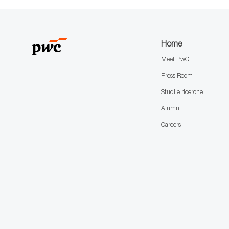
Home
Meet PwC
Press Room
Studi e ricerche
Alumni
Careers