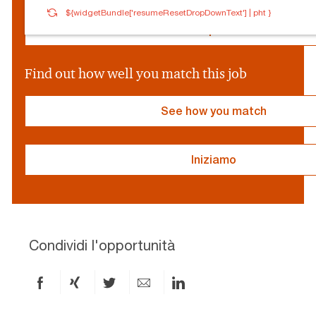
a
${socialProvider}
Connected
Log out
${widgetBundle['resumeResetDropDownText'] | pht }
l
P
Edit profile
r
o
v
Find out how well you match this job
i
d
e
See how you match
r
}
Iniziamo
resume
resume
uploaded
uploading
Condividi l'opportunità
Condividi
Condividi
Condividi
Condividi
Condividi
via
via
via
via
via