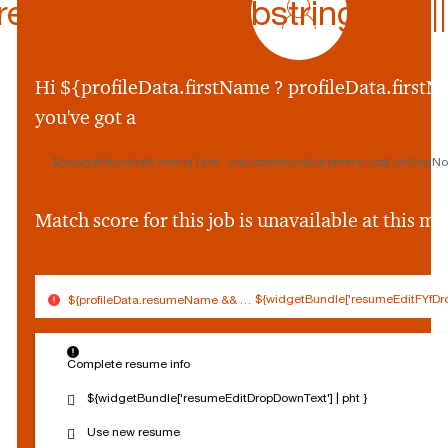
ferredName.substring(0,1) || p
${preferredName
&&
profileData.preferr
Hi ${profileData.firstName ? profileData.firstNa
&&
you've got a
profileData.preferre
||
${widgetBundle[fit.name] | pht : jobJobMatchsData[eachJob['jobSeqNo']
profileData.firstNam
&&
profileData.firstNam
Match score for this job is unavailable at this 
||
''}
${widgetBundle['resumeEditFYfDro
${profileData.resumeName && (profileData.resumeName.split('.').slice(0,
$
Connected
Log out
{
Complete resume info
Edit profile
s
o
${widgetBundle['resumeEditDropDownText'] | pht }
c
Reset Personalization
Use new resume
i