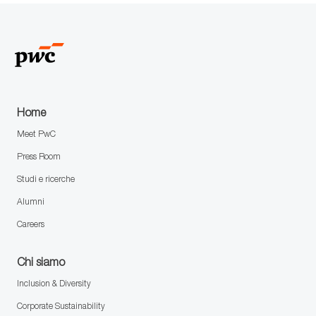
Facebook
xing
X
e-
LinkedIn
mail
Home
Meet PwC
Press Room
Studi e ricerche
Alumni
Careers
Chi siamo
Inclusion & Diversity
Corporate Sustainability