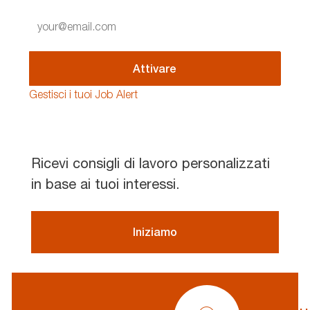
Enter
Email
address
(Required)
Attivare
Gestisci i tuoi Job Alert
Ricevi consigli di lavoro personalizzati
in base ai tuoi interessi.
Iniziamo
profile
icon